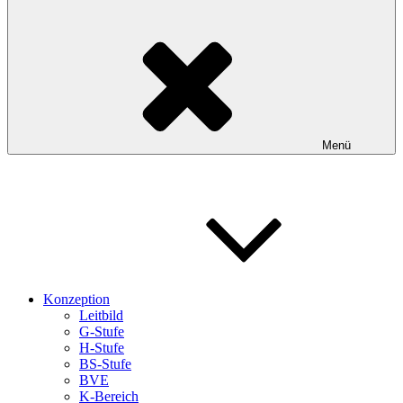
Menü
Konzeption
Leitbild
G-Stufe
H-Stufe
BS-Stufe
BVE
K-Bereich