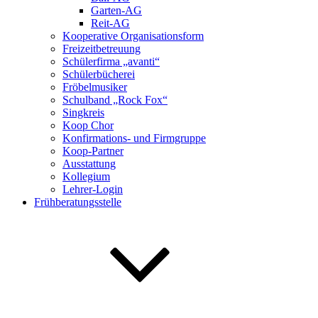
Garten-AG
Reit-AG
Kooperative Organisationsform
Freizeitbetreuung
Schülerfirma „avanti“
Schülerbücherei
Fröbelmusiker
Schulband „Rock Fox“
Singkreis
Koop Chor
Konfirmations- und Firmgruppe
Koop-Partner
Ausstattung
Kollegium
Lehrer-Login
Frühberatungsstelle