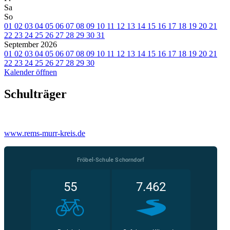
Sa
So
01
02
03
04
05
06
07
08
09
10
11
12
13
14
15
16
17
18
19
20
21
22
23
24
25
26
27
28
29
30
31
September 2026
01
02
03
04
05
06
07
08
09
10
11
12
13
14
15
16
17
18
19
20
21
22
23
24
25
26
27
28
29
30
Kalender öffnen
Schulträger
www.rems-murr-kreis.de