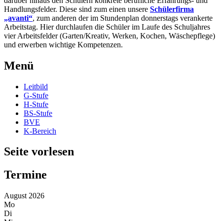
darüber hinaus den Schülern konkrete berufliche Erfahrungs- und
Handlungsfelder. Diese sind zum einen unsere
Schülerfirma
„avanti“
, zum anderen der im Stundenplan donnerstags verankerte
Arbeitstag. Hier durchlaufen die Schüler im Laufe des Schuljahres
vier Arbeitsfelder (Garten/Kreativ, Werken, Kochen, Wäschepflege)
und erwerben wichtige Kompetenzen.
Menü
Leitbild
G-Stufe
H-Stufe
BS-Stufe
BVE
K-Bereich
Seite vorlesen
Termine
August 2026
Mo
Di