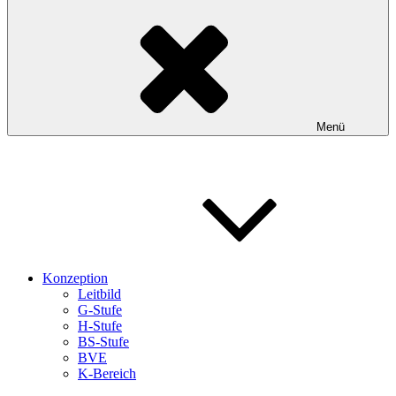
Menü
Konzeption
Leitbild
G-Stufe
H-Stufe
BS-Stufe
BVE
K-Bereich