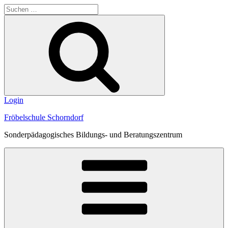
Zum
Suche
Inhalt
nach:
Suchen
springen
Login
Fröbelschule Schorndorf
Sonderpädagogisches Bildungs- und Beratungszentrum