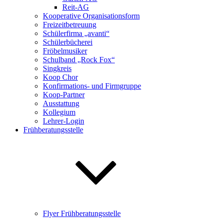
Reit-AG
Kooperative Organisationsform
Freizeitbetreuung
Schülerfirma „avanti“
Schülerbücherei
Fröbelmusiker
Schulband „Rock Fox“
Singkreis
Koop Chor
Konfirmations- und Firmgruppe
Koop-Partner
Ausstattung
Kollegium
Lehrer-Login
Frühberatungsstelle
Flyer Frühberatungsstelle