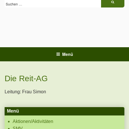
Zum
Suchen
Inhalt
springen
Menü
Die Reit-AG
Leitung: Frau Simon
Menü
Aktionen/Aktivitäten
SMV